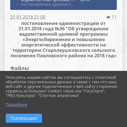
постановление админист...
31.01.2018 21:00
11
постановление администрации от
31.01.2018 года №36 "Об утверждении
ведомственной целевой программы
«Энергосбережение и повышение
энергетической эффективности на
территории Старолеушковского сельского
поселения Павловского района на 2018 год»
Файлы
Пользуясь нашим сайтом, вы соглашаетесь с политикой
обработки персональных данных а также с тем что наш
веб-сайт и другие подключенные к веб-сайту сторонние
Скачать файл (69.5 KiB)
сервисы используют cookies такие как "Госуслуги",
"PRO.Культура", "Спутник аналитика".
Подробнее
Скачать файл (50.5 KiB)
Подтверждаю