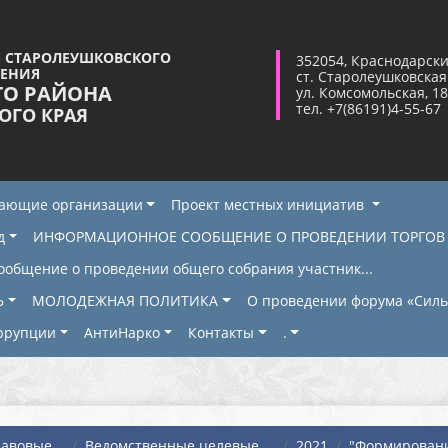
 СТАРОЛЕУШКОВСКОГО
352054, Краснодарски
ЛЕНИЯ
ст. Старолеушковская
ГО РАЙОНА
ул. Комсомольская, 18
тел. +7(86191)4-55-67
ОГО КРАЯ
жающие организации
Проект местных инициатив
д
ИНФОРМАЦИОННОЕ СООБЩЕНИЕ О ПРОВЕДЕНИИ ТОРГОВ
ообщение о проведении общего собрания участник...
Ь
МОЛОДЕЖНАЯ ПОЛИТИКА
О проведении форума «Сильн
ррупции
АнтиНарко
Контакты
.
вовые...
Ведомственные целевые ...
2021
"Формировани