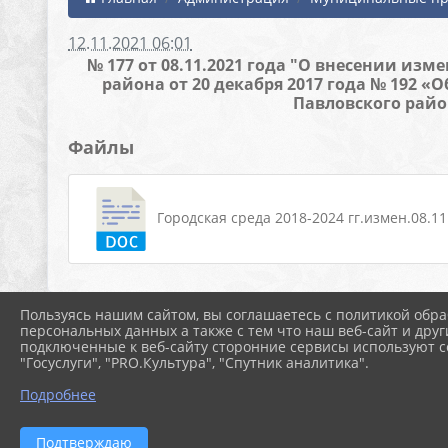
12.11.2021 06:01
№ 177 от 08.11.2021 года "О внесении и
района от 20 декабря 2017 года № 192 
Павловского райо
Файлы
Городская среда 2018-2024 гг.измен.08.11.
Пользуясь нашим сайтом, вы соглашаетесь с политикой обра
персональных данных а также с тем что наш веб-сайт и друг
подключенные к веб-сайту сторонние сервисы используют co
"Госуслуги", "PRO.Культура", "Спутник аналитика".
Подробнее
Подтверждаю