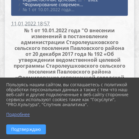
"Формирование современ...
№ 1 от 10.01.2022 года...
11.01.2022 18:57
№ 1 от 10.01.2022 года "О внесении
изменений в постановление
администрации Старолеушковского
сельского поселения Павловского района
от 20 декабря 2017 года № 192 «Об
утверждении ведомственной целевой
программы Старолеушковского сельского
поселения Павловского района
«Формирование современной городской
среды на 2018-2024 годы»"
Пользуясь нашим сайтом, вы соглашаетесь с политикой
обработки персональных данных а также с тем что наш
веб-сайт и другие подключенные к веб-сайту сторонние
Файлы
сервисы используют cookies такие как "Госуслуги",
"PRO.Культура", "Спутник аналитика".
Подробнее
Городская среда 2018-2024
Подтверждаю
гг.измен.10.01.2022 измен.doc (1.2 MiB)