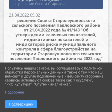
решение Совета Староле...
21.04.2022 09:02
решение Совета Старолеушковского
сельского поселения Павловского района
от 21.04.2022 года № 41/143 "Об
утверждении ключевых показателей,
индикативных показателей и
индикаторов риска муниципального
контроля в сфере благоустройства на
территории Старолеушковского сельского
поселения Павловского района на 2022 год"
Пользуясь нашим сайтом, вы соглашаетесь с политикой
Файлы
обработки персональных данных а также с тем что наш
веб-сайт и другие подключенные к веб-сайту сторонние
сервисы используют cookies такие как "Госуслуги",
"PRO.Культура", "Спутник аналитика".
ключевые показатели
Подробнее
благоустройство.doc (68.5 KiB)
Подтверждаю