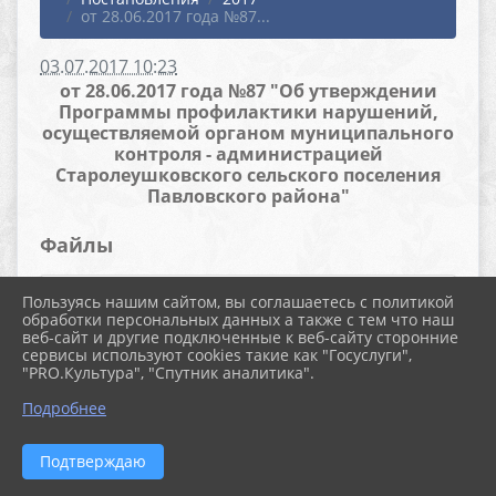
от 28.06.2017 года №87...
03.07.2017 10:23
от 28.06.2017 года №87 "Об утверждении
Программы профилактики нарушений,
осуществляемой органом муниципального
контроля - администрацией
Старолеушковского сельского поселения
Павловского района"
Файлы
Пользуясь нашим сайтом, вы соглашаетесь с политикой
обработки персональных данных а также с тем что наш
Скачать файл (282.0 KiB)
веб-сайт и другие подключенные к веб-сайту сторонние
сервисы используют cookies такие как "Госуслуги",
"PRO.Культура", "Спутник аналитика".
Подробнее
Подтверждаю
2026 г. старолеушковское.рф