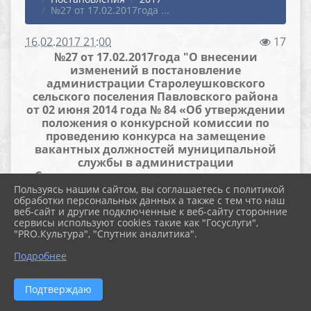
№27 от 17.02.2017года ...
16.02.2017 21:00
17
№27 от 17.02.2017года "О внесении
изменений в постановление
администрации Старолеушковского
сельского поселения Павловского района
от 02 июня 2014 года № 84 «Об утверждении
положения о конкурсной комиссии по
проведению конкурса на замещение
вакантных должностей муниципальной
службы в администрации
Старолеушковского сельского поселения
Павловского района и составе конкурсной
Пользуясь нашим сайтом, вы соглашаетесь с политикой
обработки персональных данных а также с тем что наш
комиссии»"
веб-сайт и другие подключенные к веб-сайту сторонние
сервисы используют cookies такие как "Госуслуги",
Файлы
"PRO.Культура", "Спутник аналитика".
Подробнее
Скачать файл (41.5 KiB)
Подтверждаю