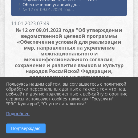
Обеспечение условий дл...
№ 12 от 09.01.2023 год...
11.01.2023 07:49
№ 12 от 09.01.2023 года "Об утверждении
ведомственной целевой программы
«Обеспечение условий для реализации
мер, направленных на укрепление
межнационального и
межконфессионального согласия,
сохранение и развитие языков и культур
народов Российской Федерации,
проживающих на территории
Старолеушковского сельского поселения
Пользуясь нашим сайтом, вы соглашаетесь с политикой
Павловского района, социальную и
обработки персональных данных а также с тем что наш
веб-сайт и другие подключенные к веб-сайту сторонние
культурную адаптацию мигрантов,
сервисы используют cookies такие как "Госуслуги",
профилактику межнациональных
"PRO.Культура", "Спутник аналитика".
(межэтнических) конфликтов» на 2023 год"
Подробнее
Файлы
Подтверждаю