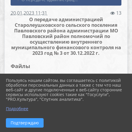
20.01.2023 11:31
13
О передаче администрацией
Старолеушковского сельского поселения
Павловского района администрации МО
Павловский район полномочий по
осуществлению внутреннего
муниципального финансового контроля на
2023 год № 3 от 30.12.2022 г.
Файлы
Пользуясь нашим сайтом, вы соглашаетесь с политикой
обработки персональных данных а также с тем что наш
Соглашение 3 от 30.12.2022 (7.4 MiB)
веб-сайт и другие подключенные к веб-сайту сторонние
сервисы используют cookies такие как "Госуслуги",
"PRO.Культура", "Спутник аналитика".
Подробнее
Подтверждаю