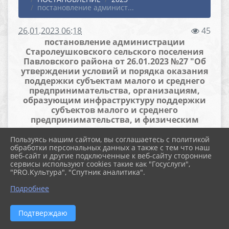
постановление админист...
26.01.2023 06:18
45
постановление администрации
Старолеушковского сельского поселения
Павловского района от 26.01.2023 №27 "Об
утверждении условий и порядка оказания
поддержки субъектам малого и среднего
предпринимательства, организациям,
образующим инфраструктуру поддержки
субъектов малого и среднего
предпринимательства, и физическим
лицам, не являющимся индивидуальными
предпринимателями и применяющими
Пользуясь нашим сайтом, вы соглашаетесь с политикой
обработки персональных данных а также с тем что наш
специальный налоговый режим «Налог на
веб-сайт и другие подключенные к веб-сайту сторонние
профессиональный доход»"
сервисы используют cookies такие как "Госуслуги",
"PRO.Культура", "Спутник аналитика".
Файлы
Подробнее
Подтверждаю
НПД Старол. (336.5 KiB)