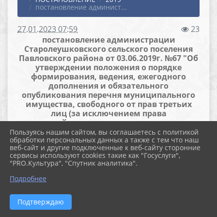
постановление админист...
27.01.2023 07:59
23
постановление администрации
Старолеушковского сельского поселения
Павловского района от 03.06.2019г. №67 "Об
утверждении положения о порядке
формирования, ведения, ежегодного
дополнения и обязательного
опубликования перечня муниципального
имущества, свободного от прав третьих
лиц (за исключением права
хозяйственного ведения, права
оперативного управления, а также
Пользуясь нашим сайтом, вы соглашаетесь с политикой
обработки персональных данных а также с тем что наш
имущественных прав субъектов малого и
веб-сайт и другие подключенные к веб-сайту сторонние
среднего предпринимательства),
сервисы используют cookies такие как "Госуслуги",
предназначенного для предоставления во
"PRO.Культура", "Спутник аналитика".
владение и (или) в пользование субъектам
малого и среднего предпринимательства и
Подробнее
организациям, образующим
инфраструктуру поддержки субъектов
Подтверждаю
малого и среднего предпринимательства"