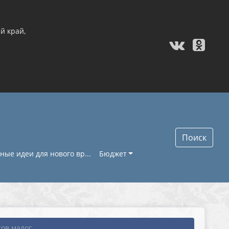
й край,
Поиск
ые идеи для нового вр...
Бюджет
ов малог...