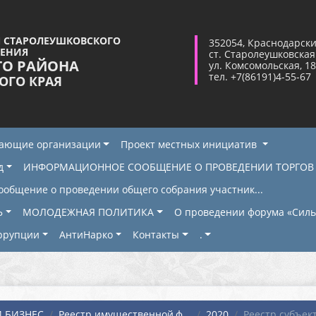
 СТАРОЛЕУШКОВСКОГО
352054, Краснодарски
ЛЕНИЯ
ст. Старолеушковская
ГО РАЙОНА
ул. Комсомольская, 18
тел. +7(86191)4-55-67
ОГО КРАЯ
жающие организации
Проект местных инициатив
д
ИНФОРМАЦИОННОЕ СООБЩЕНИЕ О ПРОВЕДЕНИИ ТОРГОВ
ообщение о проведении общего собрания участник...
Ь
МОЛОДЕЖНАЯ ПОЛИТИКА
О проведении форума «Сильн
ррупции
АнтиНарко
Контакты
.
 БИЗНЕС
Реестр имущественной,ф...
2020
Реестр субъект