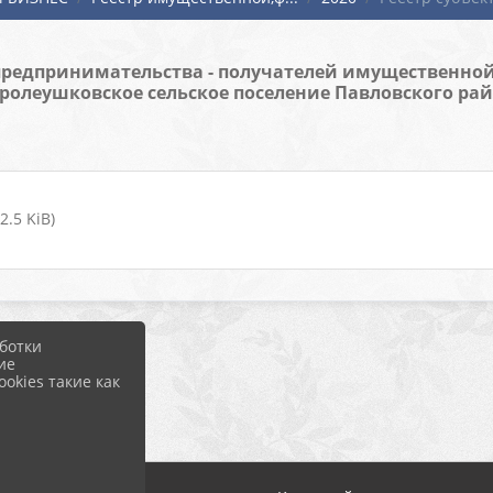
 предпринимательства - получателей имущественной
ролеушковское сельское поселение Павловского ра
.5 KiB)
ботки
ие
okies такие как