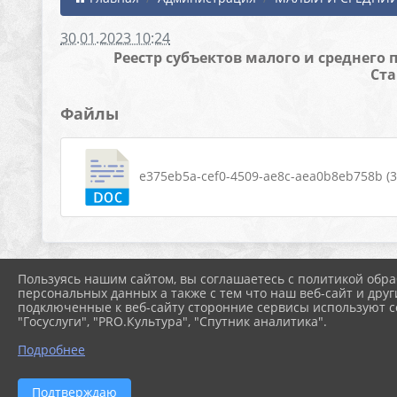
30.01.2023 10:24
Реестр субъектов малого и среднего
Ста
Файлы
e375eb5a-cef0-4509-ae8c-aea0b8eb758b (32
Пользуясь нашим сайтом, вы соглашаетесь с политикой обра
персональных данных а также с тем что наш веб-сайт и друг
подключенные к веб-сайту сторонние сервисы используют co
"Госуслуги", "PRO.Культура", "Спутник аналитика".
Подробнее
Подтверждаю