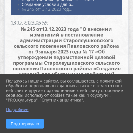
Создание условий для о...
№ 245 от13.12.2023 год...
13.12.2023 06:59
№ 245 от13.12.2023 года "О внесении
изменений в постановление
администрации Старолеушковского
сельского поселения Павловского района
от 9 января 2023 года № 17 «Об
утверждении ведомственной целевой
программы Старолеушковского сельского
поселения Павловского района «Создание
условий для обеспечения стабильной
деятельности и укрепления материально-
Пользуясь нашим сайтом, вы соглашаетесь с политикой
технической базы администрации
обработки персональных данных а также с тем что наш
веб-сайт и другие подключенные к веб-сайту сторонние
Старолеушковского сельского поселения
сервисы используют cookies такие как "Госуслуги",
Павловского района в 2023 году»"
"PRO.Культура", "Спутник аналитика".
Файлы
Подробнее
Подтверждаю
Обеспечение стабильной