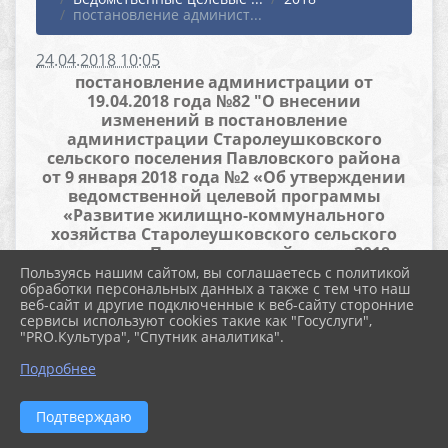
постановление админист...
24.04.2018 10:05
постановление администрации от
19.04.2018 года №82 "О внесении
изменений в постановление
администрации Старолеушковского
сельского поселения Павловского района
от 9 января 2018 года №2 «Об утверждении
ведомственной целевой программы
«Развитие жилищно-коммунального
хозяйства Старолеушковского сельского
поселения Павловского района на 2018
год»"
Пользуясь нашим сайтом, вы соглашаетесь с политикой
обработки персональных данных а также с тем что наш
веб-сайт и другие подключенные к веб-сайту сторонние
Файлы
сервисы используют cookies такие как "Госуслуги",
"PRO.Культура", "Спутник аналитика".
Подробнее
изм.ВЦП ЖКХ 2018 (123.0 KiB)
Подтверждаю