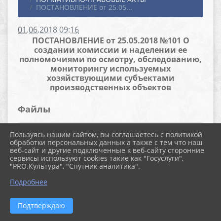
ПОСТАНОВЛЕНИЕ от 25.05...
01.06.2018 09:16
ПОСТАНОВЛЕНИЕ от 25.05.2018 №101 О
создании комиссии и наделении ее
полномочиями по осмотру, обследованию,
мониторингу используемых
хозяйствующими субъектами
производственных объектов
Файлы
Пользуясь нашим сайтом, вы соглашаетесь с политикой
обработки персональных данных а также с тем что наш
пост 101 комиссия по осмотру,
веб-сайт и другие подключенные к веб-сайту сторонние
сервисы используют cookies такие как "Госуслуги",
обследованию объектов (27.2 KiB)
"PRO.Культура", "Спутник аналитика".
Подробнее
Подтверждаю