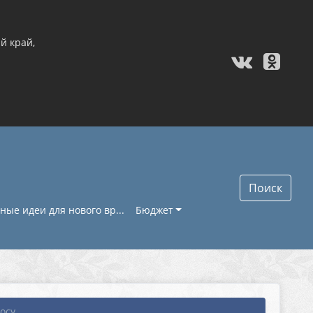
й край,
Поиск
ые идеи для нового вр...
Бюджет
су...