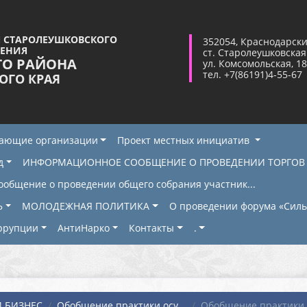
 СТАРОЛЕУШКОВСКОГО
352054, Краснодарски
ЛЕНИЯ
ст. Старолеушковская
ГО РАЙОНА
ул. Комсомольская, 18
тел. +7(86191)4-55-67
ОГО КРАЯ
жающие организации
Проект местных инициатив
д
ИНФОРМАЦИОННОЕ СООБЩЕНИЕ О ПРОВЕДЕНИИ ТОРГОВ
ообщение о проведении общего собрания участник...
Ь
МОЛОДЕЖНАЯ ПОЛИТИКА
О проведении форума «Сильн
ррупции
АнтиНарко
Контакты
.
 БИЗНЕС
Обобщение практики осу...
Обобщение практики о