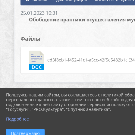
25.01.2023 10:31
Обобщение практики осуществления мун
Файлы
ed3f8eb1-f452-41c1-a5cc-42f5e5482b1c (34.
Пользуясь нашим сайтом, вы соглашаетесь с политикой обра
персональных данных а также с тем что наш веб-сайт и друг
подключенные к веб-сайту сторонние сервисы используют co
"Госуслуги", "PRO.Культура", "Спутник аналитика".
Подробнее
Подтверждаю