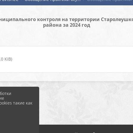
иципального контроля на территории Старолеушков
района за 2024 год
0 KiB)
ботки
ие
okies такие как