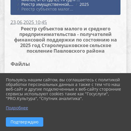
Реестр имущественной,...
2025
Реестр субъектов малог...
23.06.2025 10:45
Реестр субъектов малого и среднего
предпринимательства - получателей
финансовой поддержки по состоянию на
2025 год Старолеушковское сельское
поселение Павловского района
Файлы
Пользуясь нашим сайтом, вы соглашаетесь с политикой
033219f1-c469-4842-bb63-
обработки персональных данных а также с тем что наш
веб-сайт и другие подключенные к веб-сайту сторонние
сервисы используют cookies такие как "Госуслуги",
24532a3f64e6 (2) (33.0 KiB)
"PRO.Культура", "Спутник аналитика".
Подробнее
Подтверждаю