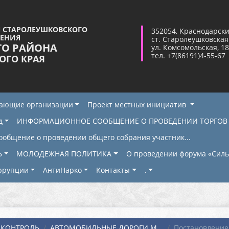
 СТАРОЛЕУШКОВСКОГО
352054, Краснодарски
ЛЕНИЯ
ст. Старолеушковская
ГО РАЙОНА
ул. Комсомольская, 18
тел. +7(86191)4-55-67
ОГО КРАЯ
жающие организации
Проект местных инициатив
д
ИНФОРМАЦИОННОЕ СООБЩЕНИЕ О ПРОВЕДЕНИИ ТОРГОВ
ообщение о проведении общего собрания участник...
Ь
МОЛОДЕЖНАЯ ПОЛИТИКА
О проведении форума «Сильн
ррупции
АнтиНарко
Контакты
.
КОНТРОЛЬ
АВТОМОБИЛЬНЫЕ ДОРОГИ М...
Постановление №