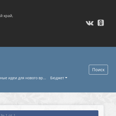
й край,
Поиск
ые идеи для нового вр...
Бюджет
 1 от 1...