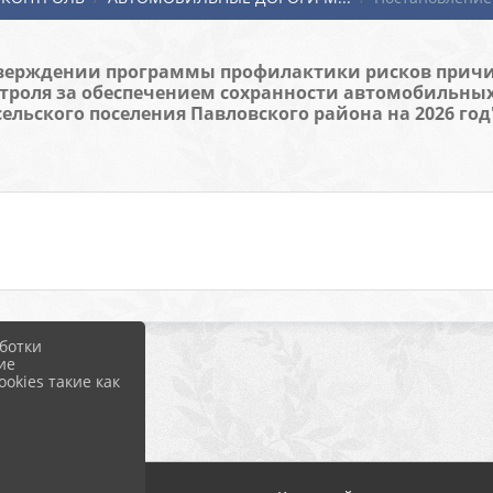
б утверждении программы профилактики рисков прич
троля за обеспечением сохранности автомобильных
сельского поселения Павловского района на 2026 год
ботки
ие
okies такие как