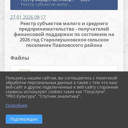
Реестр субъектов малог...
27.01.2026 08:17
Реестр субъектов малого и среднего
предпринимательства - получателей
финансовой поддержки по состоянию на
2026 год Старолеушковское сельское
поселение Павловского района
Файлы
033219f1-c469-4842-bb63-
Пользуясь нашим сайтом, вы соглашаетесь с политикой
обработки персональных данных а также с тем что наш
веб-сайт и другие подключенные к веб-сайту сторонние
24532a3f64e6 (4) (33.5 KiB)
сервисы используют cookies такие как "Госуслуги",
"PRO.Культура", "Спутник аналитика".
Подробнее
Подтверждаю
2026 г. старолеушковское.рф