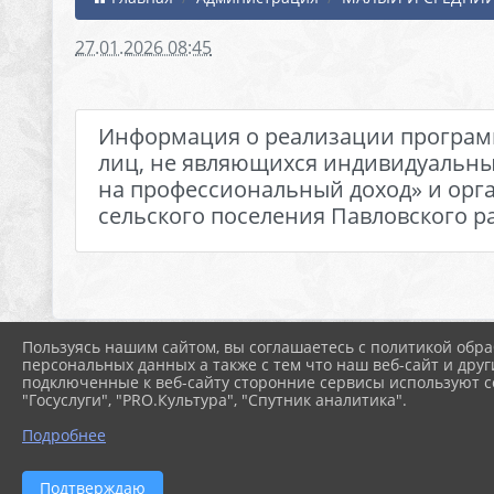
27.01.2026 08:45
Информация о реализации программ
лиц, не являющихся индивидуальн
на профессиональный доход» и орг
сельского поселения Павловского ра
Пользуясь нашим сайтом, вы соглашаетесь с политикой обра
персональных данных а также с тем что наш веб-сайт и друг
подключенные к веб-сайту сторонние сервисы используют co
"Госуслуги", "PRO.Культура", "Спутник аналитика".
Подробнее
Подтверждаю