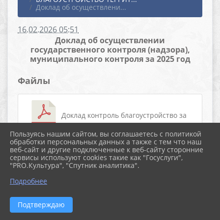
Доклад об осуществлени...
16.02.2026 05:51
Доклад об осуществлении
государственного контроля (надзора),
муниципального контроля за 2025 год
Файлы
Доклад контроль благоустройство за
Пользуясь нашим сайтом, вы соглашаетесь с политикой
2025 (2.7 MiB)
обработки персональных данных а также с тем что наш
веб-сайт и другие подключенные к веб-сайту сторонние
сервисы используют cookies такие как "Госуслуги",
"PRO.Культура", "Спутник аналитика".
Подробнее
2026 г. старолеушковское.рф
Подтверждаю
Вход
Карта сайта