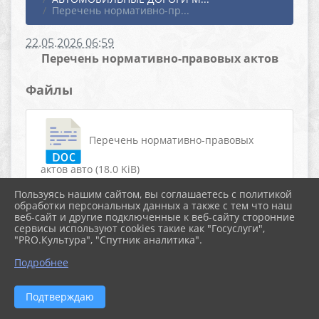
Перечень нормативно-пр...
22.05.2026 06:59
Перечень нормативно-правовых актов
Файлы
Перечень нормативно-правовых
актов авто (18.0 KiB)
Пользуясь нашим сайтом, вы соглашаетесь с политикой
обработки персональных данных а также с тем что наш
веб-сайт и другие подключенные к веб-сайту сторонние
сервисы используют cookies такие как "Госуслуги",
"PRO.Культура", "Спутник аналитика".
2026 г. старолеушковское.рф
Подробнее
Вход
Карта сайта
Политика обработки персональных данных
Подтверждаю