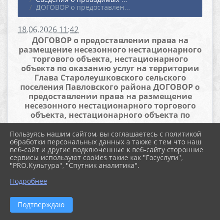
ДОГОВОР о предоставлен...
18.06.2026 11:42
ДОГОВОР о предоставлении права на
размещение несезонного нестационарного
торгового объекта, нестационарного
объекта по оказанию услуг на территории
Глава Старолеушковского сельского
поселения Павловского района ДОГОВОР о
предоставлении права на размещение
несезонного нестационарного торгового
объекта, нестационарного объекта по
оказанию услуг на территории
Старолеушковского сельского поселения
Пользуясь нашим сайтом, вы соглашаетесь с политикой
обработки персональных данных а также с тем что наш
Павловского района 2026 год
веб-сайт и другие подключенные к веб-сайту сторонние
сервисы используют cookies такие как "Госуслуги",
Файлы
"PRO.Культура", "Спутник аналитика".
Подробнее
договор (56.5 KiB)
Подтверждаю