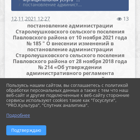
постановление админист...
12.11.2021 12:27
13
постановление администрации
Старолеушковского сельского поселения
Павловского района от 10 ноября 2021 года
№ 185 " О внесении изменений в
постановление администрации
Старолеушковского сельского поселения
Павловского района от 28 ноября 2018 года
№ 214 «Об утверждении
административного регламента
предоставления муниципальной услуги
«Выдача разрешения на вступление в брак
Пользуясь нашим сайтом, вы соглашаетесь с политикой
обработки персональных данных а также с тем что наш
лицам, достигшим возраста шестнадцати
веб-сайт и другие подключенные к веб-сайту сторонние
лет, но не достигшим совершеннолетия, на
сервисы используют cookies такие как "Госуслуги",
территории Старолеушковского сельского
"PRO.Культура", "Спутник аналитика".
поселения Павловского района»"-
признано утратившим силу
Подробнее
постановлением администрации от
15.05.2026 г. №87
Подтверждаю